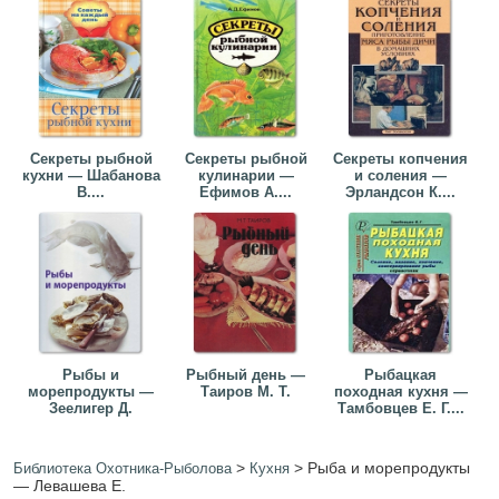
Секреты рыбной
Секреты рыбной
Секреты копчения
кухни — Шабанова
кулинарии —
и соления —
В....
Ефимов А....
Эрландсон К....
Рыбы и
Рыбный день —
Рыбацкая
морепродукты —
Таиров М. Т.
походная кухня —
Зеелигер Д.
Тамбовцев Е. Г....
>
>
Рыба и морепродукты
Библиотека Охотника-Рыболова
Кухня
— Левашева Е.