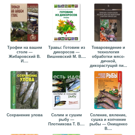
Трофеи на вашем
Травы: Готовим из
Товароведение и
столе —
дикоросов —
технология
Жибаровский В.
Вишневский М. В....
обработки мясо-
И....
дичной,
дикорастущей пи...
Сохранение улова
Солим и сушим
Соление, вяление,
рыбу —
сушка и копчение
Плотникова Т. В....
рыбы — Онищенко
В....