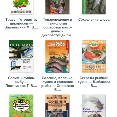
Травы: Готовим из
Товароведение и
Сохранение улова
дикоросов —
технология
Вишневский М. В....
обработки мясо-
дичной,
дикорастущей пи...
Солим и сушим
Соление, вяление,
Секреты рыбной
рыбу —
сушка и копчение
кухни — Шабанова
Плотникова Т. В....
рыбы — Онищенко
В....
В....