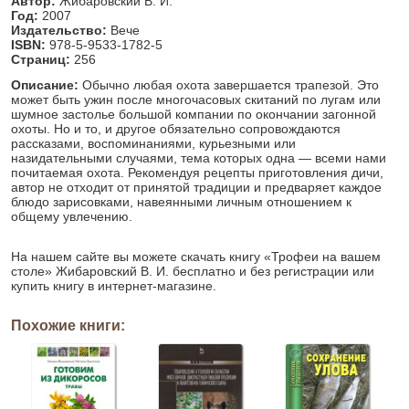
Автор:
Жибаровский В. И.
Год:
2007
Издательство:
Вече
ISBN:
978-5-9533-1782-5
Страниц:
256
Описание:
Обычно любая охота завершается трапезой. Это
может быть ужин после многочасовых скитаний по лугам или
шумное застолье большой компании по окончании загонной
охоты. Но и то, и другое обязательно сопровождаются
рассказами, воспоминаниями, курьезными или
назидательными случаями, тема которых одна — всеми нами
почитаемая охота. Рекомендуя рецепты приготовления дичи,
автор не отходит от принятой традиции и предваряет каждое
блюдо зарисовками, навеянными личным отношением к
общему увлечению.
На нашем сайте вы можете скачать книгу «Трофеи на вашем
столе» Жибаровский В. И. бесплатно и без регистрации или
купить книгу в интернет-магазине.
Похожие книги: