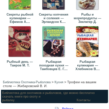
Секреты рыбной
Секреты копчения
Рыбы и
кулинарии —
и соления —
морепродукты —
Ефимов А....
Эрландсон К....
Зеелигер Д.
Рыбный день —
Рыбацкая
Рыбацкая
Таиров М. Т.
походная кухня —
кулинария —
Тамбовцев Е. Г....
Хлебников В....
>
>
Трофеи на вашем
Библиотека Охотника-Рыболова
Кухня
столе — Жибаровский В. И.
Библиотека для охотников и рыболовов, где можно бесплатно
скачать книги про охоту и
рыбалку.
Контакты