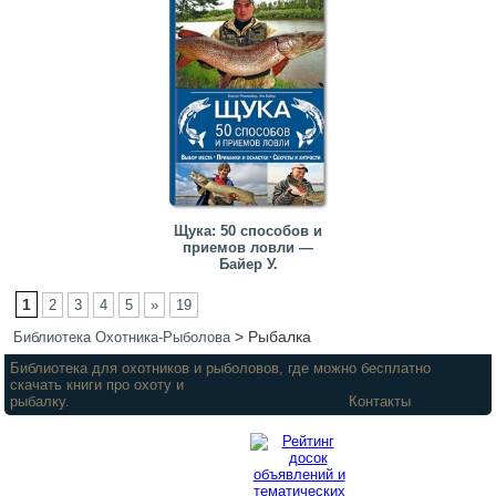
Щука: 50 способов и
приемов ловли —
Байер У.
1
2
3
4
5
»
19
>
Рыбалка
Библиотека Охотника-Рыболова
Библиотека для охотников и рыболовов, где можно бесплатно
скачать книги про охоту и
рыбалку.
Контакты