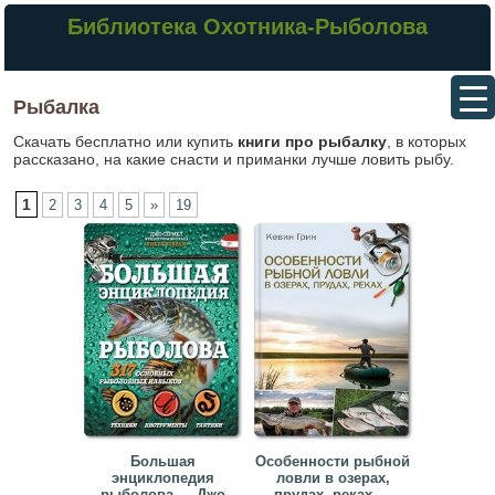
Библиотека Охотника-Рыболова
Рыбалка
Скачать бесплатно или купить
книги про рыбалку
, в которых
рассказано, на какие снасти и приманки лучше ловить рыбу.
1
2
3
4
5
»
19
Большая
Особенности рыбной
энциклопедия
ловли в озерах,
рыболова — Джо
прудах, реках —