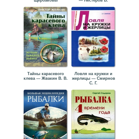
Щербаковы
— Нестеров В.
Тайны карасевого
Ловля на кружки и
клева — Жвакин В. В.
жерлицы — Смирнов
С. Г.