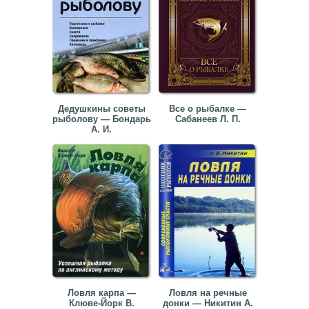
Дедушкины советы
Все о рыбалке —
рыболову — Бондарь
Сабанеев Л. П.
А. И.
Ловля карпа —
Ловля на речные
Клюве-Йорк В.
донки — Никитин А.