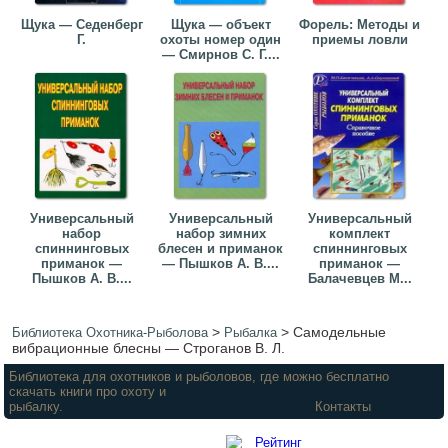
Щука — Седенберг
Щука — объект
Форель: Методы и
Г.
охоты номер один
приемы ловли
— Смирнов С. Г....
Универсальный
Универсальный
Универсальный
набор
набор зимних
комплект
спиннинговых
блесен и приманок
спиннинговых
приманок —
— Пышков А. В....
приманок —
Пышков А. В....
Балачевцев М...
>
>
Самодельные
Библиотека Охотника-Рыболова
Рыбалка
вибрационные блесны — Строганов В. Л.
Библиотека для охотников и рыболовов, где можно бесплатно
скачать книги про охоту и
рыбалку.
Контакты