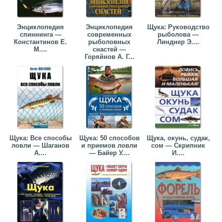
Энциклопедия
Энциклопедия
Щука: Руководство
спиннинга —
современных
рыболова —
Константинов Е.
рыболовных
Линднер Э....
М....
снастей —
Горяйнов А. Г...
Щука: Все способы
Щука: 50 способов
Щука, окунь, судак,
ловли — Шаганов
и приемов ловли
сом — Скрипник
А....
— Байер У....
И....