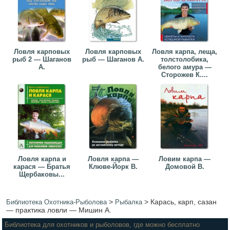
Ловля карповых
Ловля карповых
Ловля карпа, леща,
рыб 2 — Шаганов
рыб — Шаганов А.
толстолобика,
А.
белого амура —
Сторожев К....
Ловля карпа и
Ловля карпа —
Ловим карпа —
карася — Братья
Клюве-Йорк В.
Домовой В.
Щербаковы...
>
>
Карась, карп, сазан
Библиотека Охотника-Рыболова
Рыбалка
— практика ловли — Мишин А.
Библиотека для охотников и рыболовов, где можно бесплатно