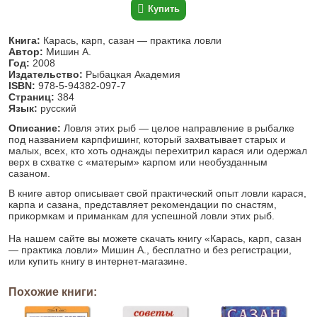
Купить
Книга:
Карась, карп, сазан — практика ловли
Автор:
Мишин А.
Год:
2008
Издательство:
Рыбацкая Академия
ISBN:
978-5-94382-097-7
Страниц:
384
Язык:
русский
Описание:
Ловля этих рыб — целое направление в рыбалке
под названием карпфишинг, который захватывает старых и
малых, всех, кто хоть однажды перехитрил карася или одержал
верх в схватке с «матерым» карпом или необузданным
сазаном.
В книге автор описывает свой практический опыт ловли карася,
карпа и сазана, представляет рекомендации по снастям,
прикормкам и приманкам для успешной ловли этих рыб.
На нашем сайте вы можете скачать книгу «Карась, карп, сазан
— практика ловли» Мишин А., бесплатно и без регистрации,
или купить книгу в интернет-магазине.
Похожие книги: