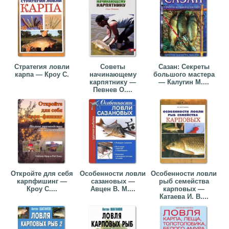
Стратегия ловли
Советы
Сазан: Секреты
карпа — Кроу С.
начинающему
большого мастера
карпятнику —
— Калугин М....
Певнев О....
Откройте для себя
Особенности ловли
Особенности ловли
карпфишинг —
сазановых —
рыб семейства
Кроу С....
Авцен В. М....
карповых —
Катаева И. В....