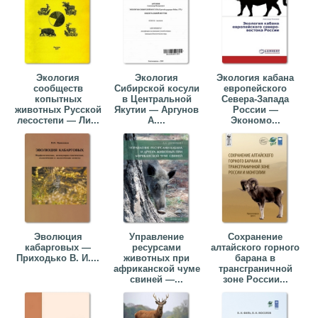
Экология
Экология
Экология кабана
сообществ
Сибирской косули
европейского
копытных
в Центральной
Севера-Запада
животных Русской
Якутии — Аргунов
России —
лесостепи — Ли...
А....
Экономо...
Эволюция
Управление
Сохранение
кабарговых —
ресурсами
алтайского горного
Приходько В. И....
животных при
барана в
африканской чуме
трансграничной
свиней —...
зоне России...