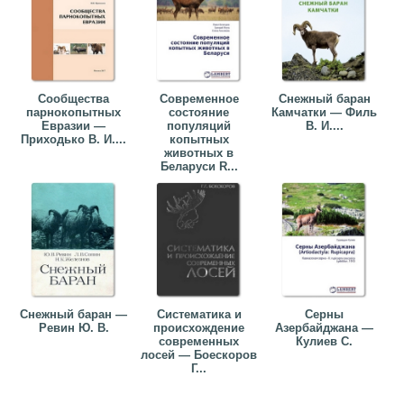
Сообщества
Современное
Снежный баран
парнокопытных
состояние
Камчатки — Филь
Евразии —
популяций
В. И....
Приходько В. И....
копытных
животных в
Беларуси R...
Снежный баран —
Систематика и
Серны
Ревин Ю. В.
происхождение
Азербайджана —
современных
Кулиев С.
лосей — Боескоров
Г...