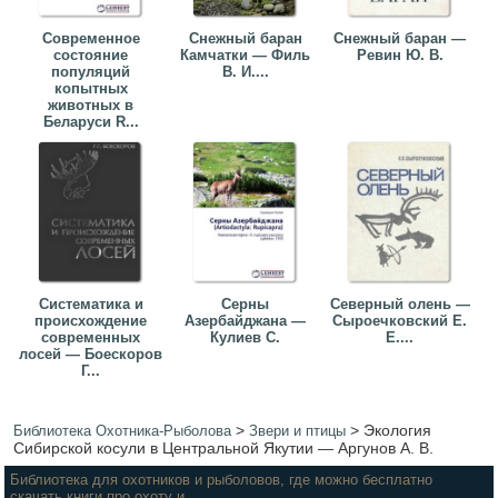
Современное
Снежный баран
Снежный баран —
состояние
Камчатки — Филь
Ревин Ю. В.
популяций
В. И....
копытных
животных в
Беларуси R...
Систематика и
Серны
Северный олень —
происхождение
Азербайджана —
Сыроечковский Е.
современных
Кулиев С.
Е....
лосей — Боескоров
Г...
>
>
Экология
Библиотека Охотника-Рыболова
Звери и птицы
Сибирской косули в Центральной Якутии — Аргунов А. В.
Библиотека для охотников и рыболовов, где можно бесплатно
скачать книги про охоту и