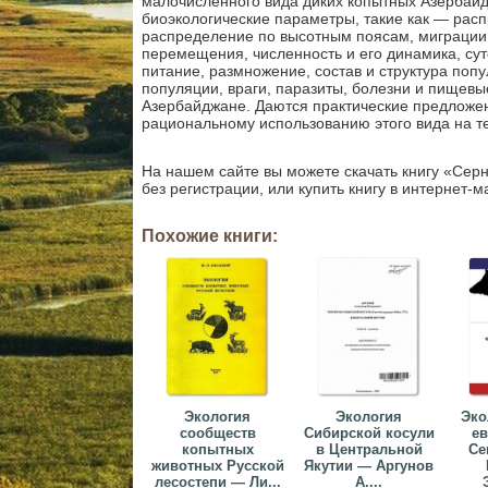
малочисленного вида диких копытных Азербайд
биоэкологические параметры, такие как — рас
распределение по высотным поясам, миграции,
перемещения, численность и его динамика, сут
питание, размножение, состав и структура поп
популяции, враги, паразиты, болезни и пищевы
Азербайджане. Даются практические предложен
рациональному использованию этого вида на т
На нашем сайте вы можете скачать книгу «Сер
без регистрации, или купить книгу в интернет-м
Похожие книги:
Экология
Экология
Эко
сообществ
Сибирской косули
ев
копытных
в Центральной
Се
животных Русской
Якутии — Аргунов
лесостепи — Ли...
А....