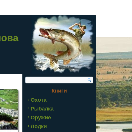
лова
Книги
Охота
Рыбалка
Оружие
Лодки