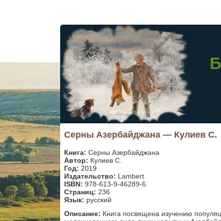
Б
Серны Азербайджана — Кулиев С.
Книга:
Серны Азербайджана
Автор:
Кулиев С.
Год:
2019
Издательство:
Lambert
ISBN:
978-613-9-46289-6
Страниц:
236
Язык:
русский
Описание:
Книга посвящена изучению популяци