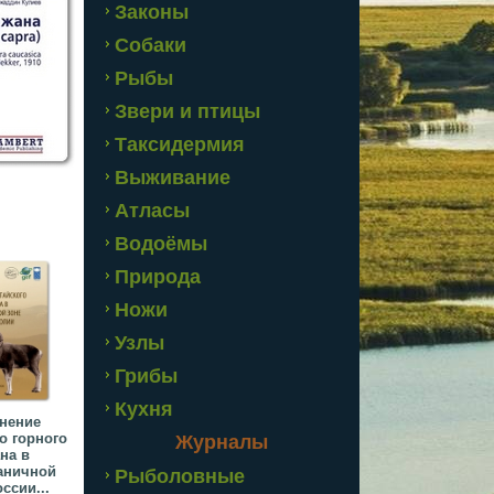
Законы
Собаки
Рыбы
Звери и птицы
Таксидермия
Выживание
Атласы
Водоёмы
Природа
Ножи
Узлы
Грибы
Кухня
нение
о горного
Журналы
на в
аничной
Рыболовные
ссии...