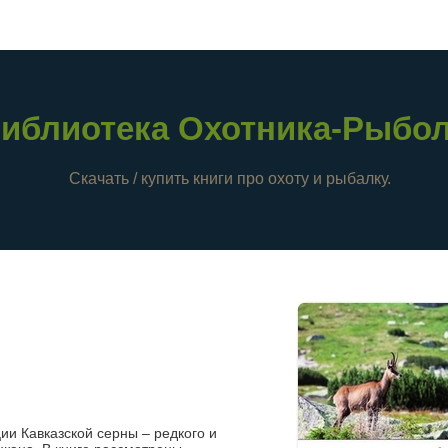
иблиотека Охотника-Рыбо
Скачать / купить книги про охоту и рыбалку.
и Кавказской серны – редкого и