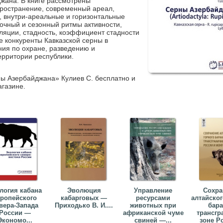
жана. В книге рассмотрены
пространение, современный ареал,
 внутри-ареальные и горизонтальные
очный и сезонный ритмы активности,
уляции, стадность, коэффициент стадности
е конкуренты Кавказской серны в
ия по охране, разведению и
ерритории республики.
ны Азербайджана» Кулиев С. бесплатно и
агазине.
логия кабана
Эволюция
Управление
Сохра
ропейского
кабарговых —
ресурсами
алтайског
вера-Запада
Приходько В. И....
животных при
бара
России —
африканской чуме
трансгр
Экономо...
свиней —...
зоне Ро