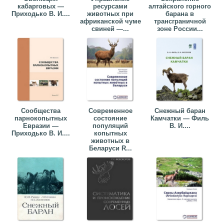
кабарговых —
ресурсами
алтайского горного
Приходько В. И....
животных при
барана в
африканской чуме
трансграничной
свиней —...
зоне России...
Сообщества
Современное
Снежный баран
парнокопытных
состояние
Камчатки — Филь
Евразии —
популяций
В. И....
Приходько В. И....
копытных
животных в
Беларуси R...