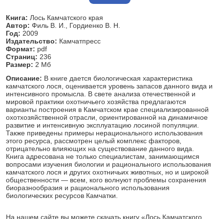
Книга:
Лось Камчатского края
Автор:
Филь В. И., Гордиенко В. Н.
Год:
2009
Издательство:
Камчатпресс
Формат:
pdf
Страниц:
236
Размер:
2 Мб
Описание:
В книге дается биологическая характеристика
камчатского лося, оценивается уровень запасов данного вида и
интенсивного промысла. В свете анализа отечественной и
мировой практики охотничьего хозяйства предлагаются
варианты построения в Камчатском крае специализированной
охотхозяйственной отрасли, ориентированной на динамичное
развитие и интенсивную эксплуатацию лосиной популяции.
Также приведены примеры нерационального использования
этого ресурса, рассмотрен целый комплекс факторов,
отрицательно влияющих на существование данного вида.
Книга адресована не только специалистам, занимающимся
вопросами изучения биологии и рационального использования
камчатского лося и других охотничьих животных, но и широкой
общественности — всем, кого волнуют проблемы сохранения
биоразнообразия и рационального использования
биологических ресурсов Камчатки.
На нашем сайте вы можете скачать книгу «Лось Камчатского