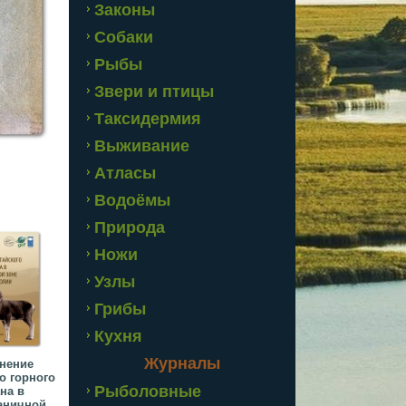
Законы
Собаки
Рыбы
Звери и птицы
Таксидермия
Выживание
Атласы
Водоёмы
Природа
Ножи
Узлы
Грибы
Кухня
Журналы
нение
о горного
Рыболовные
на в
аничной