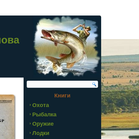
лова
Книги
Охота
Рыбалка
Оружие
Лодки