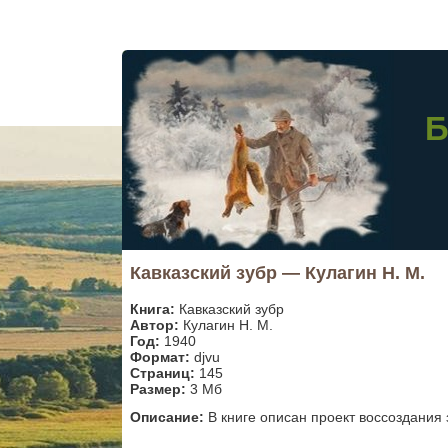
Б
Кавказский зубр — Кулагин Н. М.
Книга:
Кавказский зубр
Автор:
Кулагин Н. М.
Год:
1940
Формат:
djvu
Страниц:
145
Размер:
3 Мб
Описание:
В книге описан проект воссоздания 