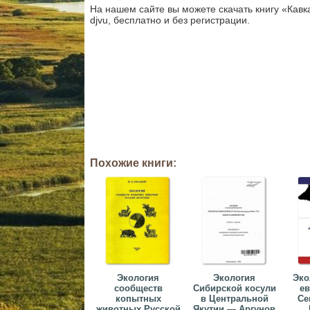
На нашем сайте вы можете скачать книгу «Кавк
djvu, бесплатно и без регистрации.
Похожие книги:
Экология
Экология
Эко
сообществ
Сибирской косули
ев
копытных
в Центральной
Се
животных Русской
Якутии — Аргунов