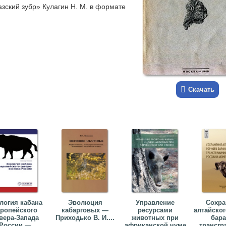
азский зубр» Кулагин Н. М. в формате
Скачать
логия кабана
Эволюция
Управление
Сохра
ропейского
кабарговых —
ресурсами
алтайског
вера-Запада
Приходько В. И....
животных при
бара
России —
африканской чуме
трансгр