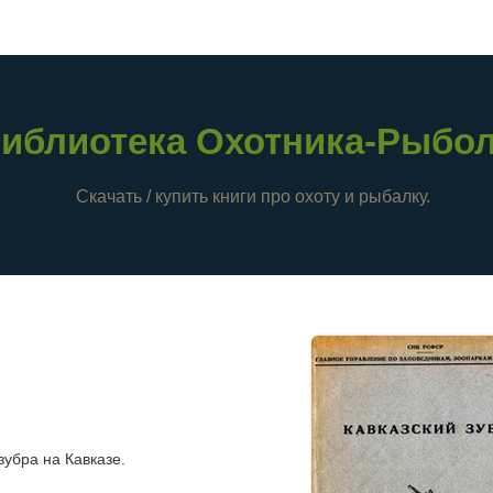
иблиотека Охотника-Рыбо
Скачать / купить книги про охоту и рыбалку.
зубра на Кавказе.