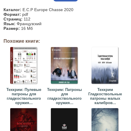
Каталог:
E.C.P Europe Chasse 2020
Формат:
pdf
Страниц:
112
Язык:
Французский
Размер:
16 Мб
Похожие книги:
Техкрим: Пулевые
Техкрим: Патроны
Техкрим
патроны для
для
Гладкоствольные
гладкоствольного
гладкоствольного
патроны малых
оружия...
оружия...
калибров...