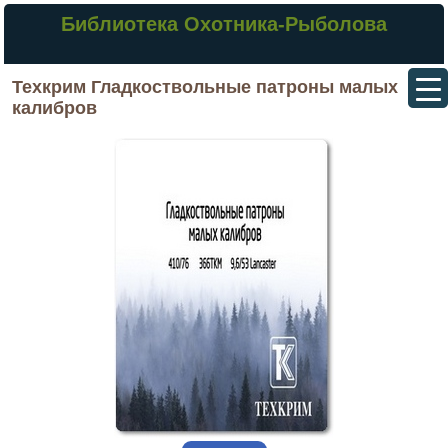
Библиотека Охотника-Рыболова
Техкрим Гладкоствольные патроны малых
калибров