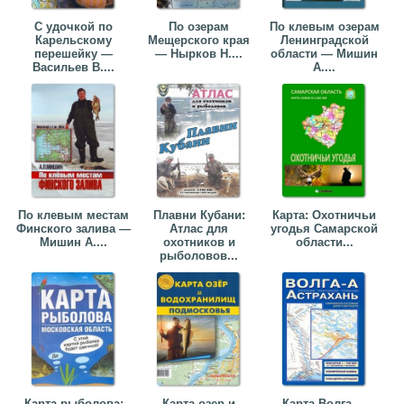
С удочкой по
По озерам
По клевым озерам
Карельскому
Мещерского края
Ленинградской
перешейку —
— Нырков Н....
области — Мишин
Васильев В....
А....
По клевым местам
Плавни Кубани:
Карта: Охотничьи
Финского залива —
Атлас для
угодья Самарской
Мишин А....
охотников и
области...
рыболовов...
Карта рыболова:
Карта озер и
Карта Волга —