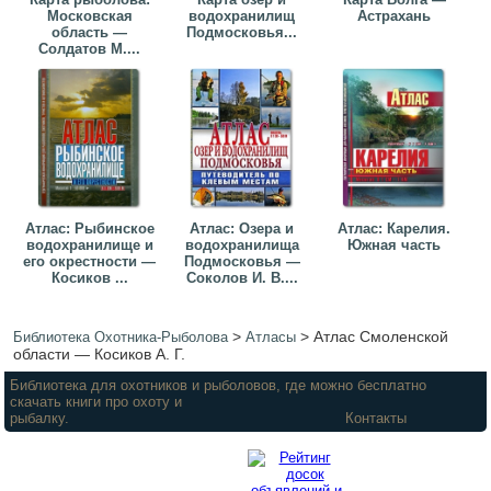
Московская
водохранилищ
Астрахань
область —
Подмосковья...
Солдатов М....
Атлас: Рыбинское
Атлас: Озера и
Атлас: Карелия.
водохранилище и
водохранилища
Южная часть
его окрестности —
Подмосковья —
Косиков ...
Соколов И. В....
>
>
Атлас Смоленской
Библиотека Охотника-Рыболова
Атласы
области — Косиков А. Г.
Библиотека для охотников и рыболовов, где можно бесплатно
скачать книги про охоту и
рыбалку.
Контакты