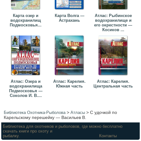
Карта озер и
Карта Волга —
Атлас: Рыбинское
водохранилищ
Астрахань
водохранилище и
Подмосковья...
его окрестности —
Косиков ...
Атлас: Озера и
Атлас: Карелия.
Атлас: Карелия.
водохранилища
Южная часть
Центральная часть
Подмосковья —
Соколов И. В....
>
>
С удочкой по
Библиотека Охотника-Рыболова
Атласы
Карельскому перешейку — Васильев В.
Библиотека для охотников и рыболовов, где можно бесплатно
скачать книги про охоту и
рыбалку.
Контакты