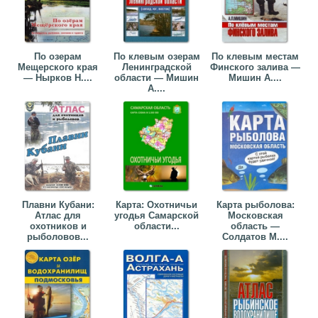
По озерам
По клевым озерам
По клевым местам
Мещерского края
Ленинградской
Финского залива —
— Нырков Н....
области — Мишин
Мишин А....
А....
Плавни Кубани:
Карта: Охотничьи
Карта рыболова:
Атлас для
угодья Самарской
Московская
охотников и
области...
область —
рыболовов...
Солдатов М....