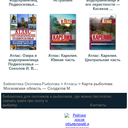
водохранилищ
Астрахань
водохранилище и
Подмосковья...
его окрестности —
Косиков ...
Атлас: Озера и
Атлас: Карелия.
Атлас: Карелия.
водохранилища
Южная часть
Центральная часть
Подмосковья —
Соколов И. В....
>
>
Карта рыболова:
Библиотека Охотника-Рыболова
Атласы
Московская область — Солдатов М.
Библиотека для охотников и рыболовов, где можно бесплатно
скачать книги про охоту и
рыбалку.
Контакты