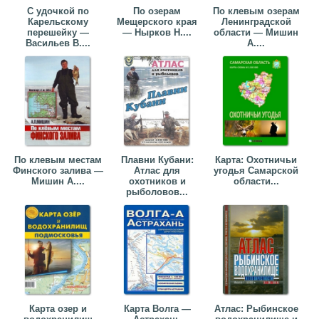
С удочкой по
По озерам
По клевым озерам
Карельскому
Мещерского края
Ленинградской
перешейку —
— Нырков Н....
области — Мишин
Васильев В....
А....
По клевым местам
Плавни Кубани:
Карта: Охотничьи
Финского залива —
Атлас для
угодья Самарской
Мишин А....
охотников и
области...
рыболовов...
Карта озер и
Карта Волга —
Атлас: Рыбинское