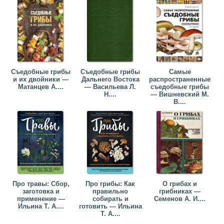
Съедобные грибы
Съедобные грибы
Самые
и их двойники —
Дальнего Востока
распространенные
Матанцев А....
— Васильева Л.
съедобные грибы
Н....
— Вишневский М.
В....
Про травы: Сбор,
Про грибы: Как
О грибах и
заготовка и
правильно
грибниках —
применение —
собирать и
Семенов А. И....
Ильина Т. А....
готовить — Ильина
Т. А....