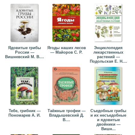
Ядовитые грибы
Ягоды наших лесов
Энциклопедия
России —
— Майоров С. Р.
лекарственных
Вишневский М. В....
растений —
Подольская Е. Н....
Тебе, грибник —
Таёжные трофеи —
Съедобные грибы
Пономарев А. И.
Владышевский Д.
и их несъедобные
В....
и ядовитые
двойники —
Вишн...