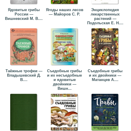
Ядовитые грибы
Ягоды наших лесов
Энциклопедия
России —
— Майоров С. Р.
лекарственных
Вишневский М. В....
растений —
Подольская Е. Н....
Таёжные трофеи —
Съедобные грибы
Съедобные грибы
Владышевский Д.
и их несъедобные
и их двойники —
В....
и ядовитые
Матанцев А....
двойники —
Вишн...