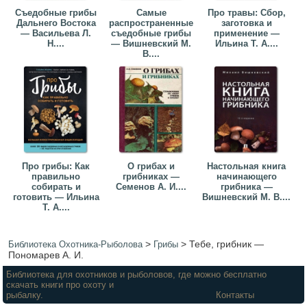
Съедобные грибы
Самые
Про травы: Сбор,
Дальнего Востока
распространенные
заготовка и
— Васильева Л.
съедобные грибы
применение —
Н....
— Вишневский М.
Ильина Т. А....
В....
Про грибы: Как
О грибах и
Настольная книга
правильно
грибниках —
начинающего
собирать и
Семенов А. И....
грибника —
готовить — Ильина
Вишневский М. В....
Т. А....
>
>
Тебе, грибник —
Библиотека Охотника-Рыболова
Грибы
Пономарев А. И.
Библиотека для охотников и рыболовов, где можно бесплатно
скачать книги про охоту и
рыбалку.
Контакты