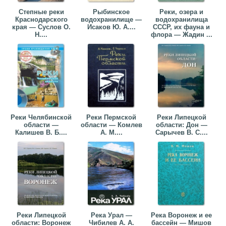
Степные реки
Рыбинское
Реки, озера и
Краснодарского
водохранилище —
водохранилища
края — Суслов О.
Исаков Ю. А....
СССР, их фауна и
Н....
флора — Жадин ...
Реки Челябинской
Реки Пермской
Реки Липецкой
области —
области — Комлев
области: Дон —
Калишев В. Б....
А. М....
Сарычев В. С....
Реки Липецкой
Река Урал —
Река Воронеж и ее
области: Воронеж
Чибилев А. А.
бассейн — Мишов