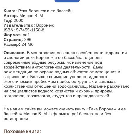
Книга:
Река Воронеж и ее бассейн
Автор:
Мишов В. М.
Год:
2000
Издательство:
Воронеж
ISBN:
5-7455-1150-8
Формат:
pdf
Страниц:
296
Размер:
24 Мб
Описание:
В монографии освещены особенности гидрологии
и экологии реки Воронеж и ее бассейна, оценены
современные водные ресурсы, их изменение под
воздействием антропогенном деятельности. Даны
рекомендации по охране водных объектов от истощения и
загрязнения. Большое внимание уделено гидролого-
экологическим проблемам наиболее крупных и важных в
хозяйственном отношении водохранилищ. Издание рассчитано
на специалистов водного хозяйства и охраны природы.
географов, геоэкологов, студентов и преподавателей.
На нашем сайте вы можете скачать книгу «Река Воронеж и ее
бассейн» Мишов В. М. в формате pdf бесплатно и без
регистрации.
Похожие книги: