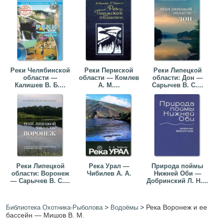
Реки Челябинской
Реки Пермской
Реки Липецкой
области —
области — Комлев
области: Дон —
Калишев В. Б....
А. М....
Сарычев В. С....
Реки Липецкой
Река Урал —
Природа поймы
области: Воронеж
Чибилев А. А.
Нижней Оби —
— Сарычев В. С....
Добринский Л. Н....
>
>
Река Воронеж и ее
Библиотека Охотника-Рыболова
Водоёмы
бассейн — Мишов В. М.