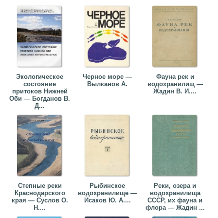
Экологическое
Черное море —
Фауна рек и
состояние
Вылканов А.
водохранилищ —
притоков Нижней
Жадин В. И....
Оби — Богданов В.
Д...
Степные реки
Рыбинское
Реки, озера и
Краснодарского
водохранилище —
водохранилища
края — Суслов О.
Исаков Ю. А....
СССР, их фауна и
Н....
флора — Жадин ...