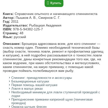
Купить
Книга:
Справочник опытного и начинающего спиннингиста
Автор:
Пышков А. В., Смирнов С. Г.
Год:
2011
Издательство:
Рыбацкая Академия
ISBN:
978-5-94382-125-7
Страниц:
48
Язык:
русский
Описание:
Брошюра адресована всем, для кого спиннинг —
снасть номер один. Помимо необходимой технической базы
(выбор снасти, техника ловли, ремонт и профилактика удилищ
и катушек), в ней подробно рассказывается о тонкостях ловли
спиннингом, даны конкретные рекомендации того как, где, на
каком водоеме, при каких обстоятельствах и метеоусловиях,
каким спиннингом, на какую приманку, с помощью какой
проводки поймать полюбившуюся вам рыбу.
Спиннинг: принадлежности и аксессуары
Безынерционные катушки
Первая помощь вашей катушке
Ловля в малых реках
Необходимый минимум для ловли ступенчатой проводкой с
лодки
Преподнесение приманки капризной щуке (твичинговая
проводка)
Окраска щучьих блесен