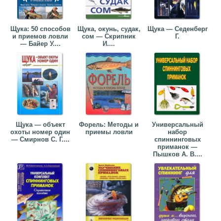
Щука: 50 способов
Щука, окунь, судак,
Щука — Седенберг
и приемов ловли
сом — Скрипник
Г.
— Байер У....
И....
Щука — объект
Форель: Методы и
Универсальный
охоты номер один
приемы ловли
набор
— Смирнов С. Г....
спиннинговых
приманок —
Пышков А. В....