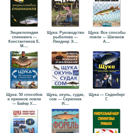
Энциклопедия
Щука: Руководство
Щука: Все способы
спиннинга —
рыболова —
ловли — Шаганов
Константинов Е.
Линднер Э....
А....
М....
Щука: 50 способов
Щука, окунь, судак,
Щука — Седенберг
и приемов ловли
сом — Скрипник
Г.
— Байер У....
И....