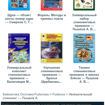
Щука — объект
Форель: Методы и
Универсальный
охоты номер один
приемы ловли
набор
— Смирнов С. Г....
спиннинговых
приманок —
Пышков А. В....
Универсальный
Улучшение
Тюнинг
комплект
спиннинговых
спиннинговых
спиннинговых
приманок —
приманок и зимних
приманок —
Братья
блёсен — Пышков
Балачевцев М...
Щербаковы...
А. В....
>
>
Увлекательный
Библиотека Охотника-Рыболова
Рыбалка
спиннинг — Пышков А.
Библиотека для охотников и рыболовов, где можно бесплатно