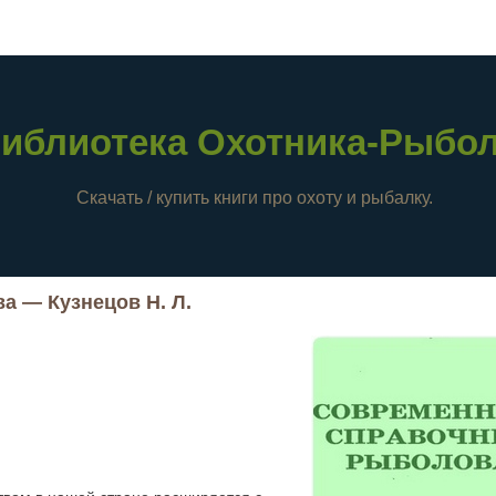
иблиотека Охотника-Рыбо
Скачать / купить книги про охоту и рыбалку.
 — Кузнецов Н. Л.