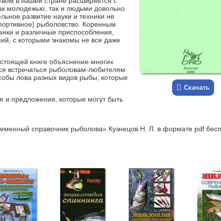
вом в нашей стране расширяется с
ак молодежью, так и людьми довольно
льное развитие науки и техники не
спортивное) рыболовство. Коренным
анки и различные приспособления,
ий, с которыми знакомы не все даже
астоящей книге объяснение многих
ся встречаться рыболовам-любителям.
особы лова разных видов рыбы, которые
Скачать
я и предложения, которые могут быть
ременный справочник рыболова» Кузнецов Н. Л. в формате pdf бес