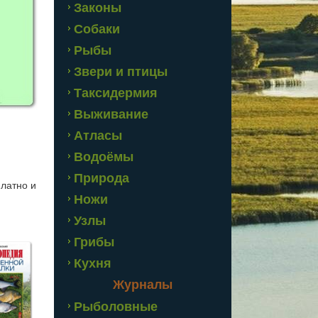
Законы
Собаки
Рыбы
Звери и птицы
Таксидермия
Выживание
Атласы
Водоёмы
Природа
платно и
Ножи
Узлы
Грибы
Кухня
Журналы
Рыболовные