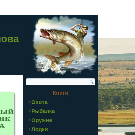
лова
Книги
Охота
Рыбалка
Оружие
Лодки