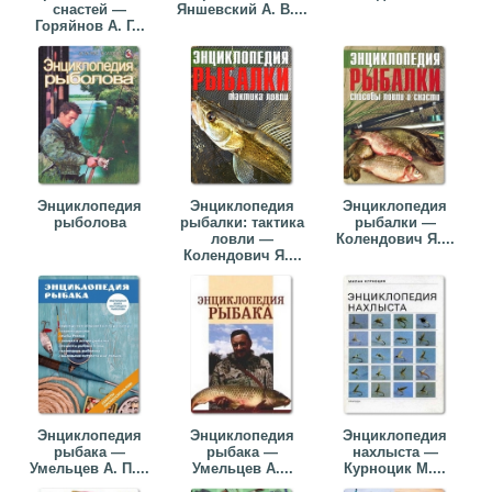
снастей —
Яншевский А. В....
Горяйнов А. Г...
Энциклопедия
Энциклопедия
Энциклопедия
рыболова
рыбалки: тактика
рыбалки —
ловли —
Колендович Я....
Колендович Я....
Энциклопедия
Энциклопедия
Энциклопедия
рыбака —
рыбака —
нахлыста —
Умельцев А. П....
Умельцев А....
Курноцик М....