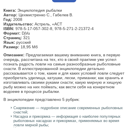
Книга:
Энциклопедия рыбалки
Автор:
Цехмистренко С., Габелев В.
Год:
2008
Издательство:
Астрель, «АСТ
ISBN:
978-5-17-057-302-8, 978-5-271-2-21372-4
Формат:
DjVu
Страниц:
321
Язык:
русский
Размер:
18,95 Мб
Описание:
Предлагаемая вашему вниманию книга, в первую
очередь, рассчитана на тех, кто в своей практике уже успел
познать радость ловли на самые разнообразные рыболовные
снасти. В иллюстрированной энциклопедии детально
рассказывается о том, какие и для каких условий ловли следует
приобретать удилища, катушки, лески, приманки; как хранить и
изготавливать своими руками снасти; какую мирную и хищную
рыбу можно на них поймать; как вести себя на конкретном
водоеме в процессе рыбалки.
В энциклопедии представлено 5 рубрик:
Снаряжение — подробное описание современных рыболовных
снастей;
Насадка и прикормка — информация о наиболее популярных
рыболовных насадках и прикормках, применяемых во время
ловли мирной рыбы;