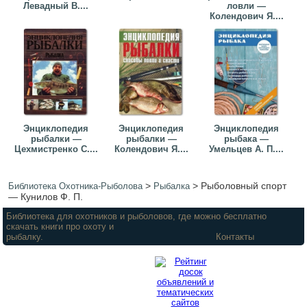
Левадный В....
ловли —
Колендович Я....
Энциклопедия
Энциклопедия
Энциклопедия
рыбалки —
рыбалки —
рыбака —
Цехмистренко С....
Колендович Я....
Умельцев А. П....
>
>
Рыболовный спорт
Библиотека Охотника-Рыболова
Рыбалка
— Кунилов Ф. П.
Библиотека для охотников и рыболовов, где можно бесплатно
скачать книги про охоту и
рыбалку.
Контакты