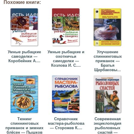
Похожие книги:
Умные рыбацкие
Умные рыбацкие и
Улучшение
самоделки —
охотничьи
спиннинговых
Коробейник А....
самоделки —
приманок —
Козлова И. С....
Братья
Щербаковы...
Тюнинг
Справочник
Современная
спиннинговых
мастера-рыболова
энциклопедия
приманок и зимних
— Сторожев К....
рыболовных
блёсен — Пышков
снастей —