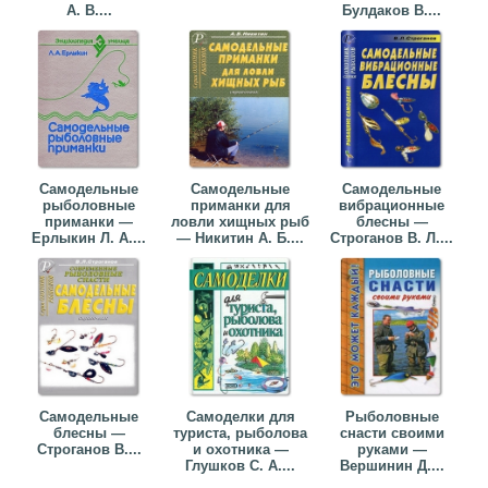
А. В....
Булдаков В....
Самодельные
Самодельные
Самодельные
рыболовные
приманки для
вибрационные
приманки —
ловли хищных рыб
блесны —
Ерлыкин Л. А....
— Никитин А. Б....
Строганов В. Л....
Самодельные
Самоделки для
Рыболовные
блесны —
туриста, рыболова
снасти своими
Строганов В....
и охотника —
руками —
Глушков С. А....
Вершинин Д....