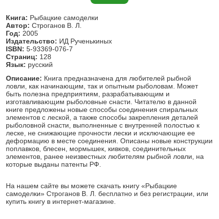
Книга:
Рыбацкие самоделки
Автор:
Строганов В. Л.
Год:
2005
Издательство:
ИД Рученькиных
ISBN:
5-93369-076-7
Страниц:
128
Язык:
русский
Описание:
Книга предназначена для любителей рыбной
ловли, как начинающим, так и опытным рыболовам. Может
быть полезна предприятиям, разрабатывающим и
изготавливающим рыболовные снасти. Читателю в данной
книге предложены новые способы соединения спиральных
элементов с леской, а также способы закрепления деталей
рыболовной снасти, выполненные с внутренней полостью к
леске, не снижающие прочности лески и исключающие ее
деформацию в месте соединения. Описаны новые конструкции
поплавков, блесен, мормышек, кивков, соединительных
элементов, ранее неизвестных любителям рыбной ловли, на
которые выданы патенты РФ.
На нашем сайте вы можете скачать книгу «Рыбацкие
самоделки» Строганов В. Л. бесплатно и без регистрации, или
купить книгу в интернет-магазине.