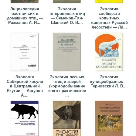
Энциклопедия
Экология
Экология
охотничьих и
тетеривиных птиц
сообществ
домашних птиц —
— Семенов-Тян-
копытных
Рахманов А. И....
Шанский О. И....
животных Русской
лесостепи — Ли...
Экология
Экология лесных
Экология
Сибирской косули
птиц и зверей
куницеобразных —
в Центральной
(кормодобывание
Терновский Л. В....
Якутии — Аргунов
и его практическое
А....
...