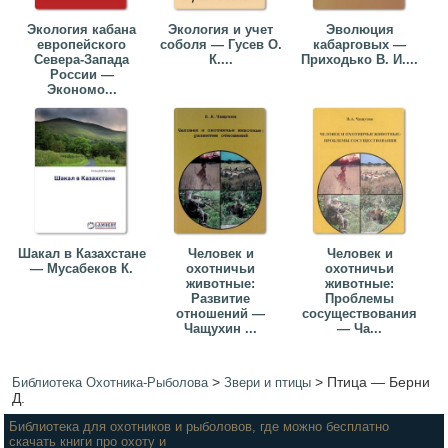
Экология кабана
Экология и учет
Эволюция
европейского
соболя — Гусев О.
кабарговых —
Севера-Запада
К....
Приходько В. И....
России —
Экономо...
Шакал в Казахстане
Человек и
Человек и
— Мусабеков К.
охотничьи
охотничьи
животные:
животные:
Развитие
Проблемы
отношений —
сосуществования
Чащухин ...
— Ча...
>
>
Птица — Берни
Библиотека Охотника-Рыболова
Звери и птицы
Д.
Библиотека для охотников и рыболовов, где можно бесплатно
скачать книги про охоту и