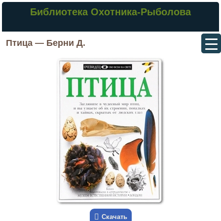
Библиотека Охотника-Рыболова
Птица — Берни Д.
Скачать