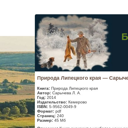
Б
Природа Липецкого края — Сарыче
Книга:
Природа Липецкого края
Автор:
Сарычева Л. А.
Год:
2014
Издательство:
Кемерово
ISBN:
5-9562-0049-9
Формат:
pdf
Страниц:
240
Размер:
45 Мб