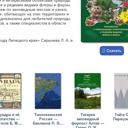
и и интересными объектами природы
и и редкими видами флоры и фауны.
ем по заповедным местам и узнать
х, обитающих на этих территориях и
едназначена для любителей природы,
ов, а также специалистов в области
ода Липецкого края» Сарычева Л. А. в
Скачать
ундра и её
Тихоокеанская
Тигирек
Тайга 
огатства —
Россия —
заповедный
Пармузи
тков Б. М....
Бакланов П. Я....
форпост Алтая —
Гармс О. Я....