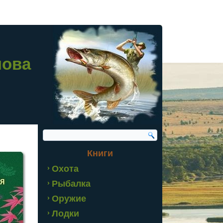
лова
Книги
Охота
Рыбалка
Оружие
Лодки