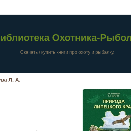
иблиотека Охотника-Рыбо
Скачать / купить книги про охоту и рыбалку.
ва Л. А.