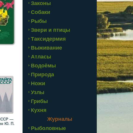
Законы
Собаки
Рыбы
Звери и птицы
Таксидермия
Выживание
Атласы
Водоёмы
Природа
Ножи
Узлы
Грибы
Кухня
Журналы
СССР —
н Ю. П.
Рыболовные