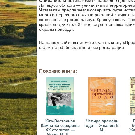
Описание:
Книга знакомит с наиболее ценным
Липецкой области — уникальными территориям
Читателям предлагается совершить путешестви
много интересного о жизни растений и животны
занесенных в региональную Красную книгу. Пр
краеведов, учителей школ, студентов, школьник
охраны природы.
На нашем сайте вы можете скачать книгу «Прир
формате pdf бесплатно и без регистрации.
Похожие книги:
Юго-Восточная
Четыре времени
Т
Камчатка середины
года — Жданов В.
б
XX столетия —
М.
Жи
Яскин М. П....