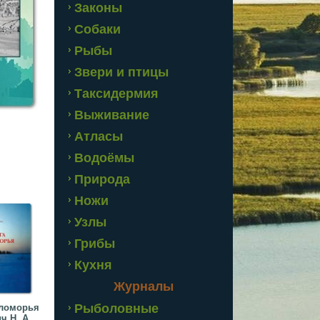
Законы
Собаки
Рыбы
Звери и птицы
Таксидермия
Выживание
Атласы
Водоёмы
Природа
Ножи
Узлы
Грибы
Кухня
Журналы
Рыболовные
еломорья
ч Н. А.