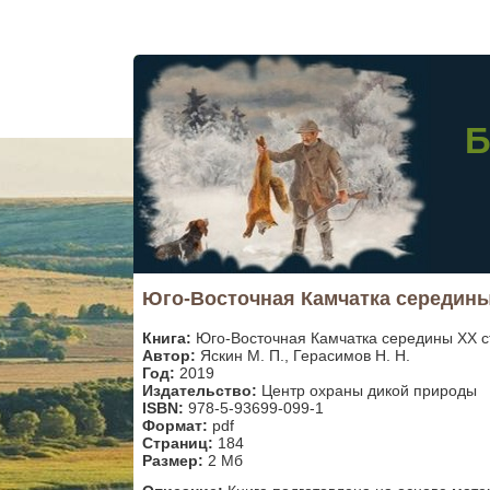
Б
Юго-Восточная Камчатка середины
Книга:
Юго-Восточная Камчатка середины XX с
Автор:
Яскин М. П., Герасимов Н. Н.
Год:
2019
Издательство:
Центр охраны дикой природы
ISBN:
978-5-93699-099-1
Формат:
pdf
Страниц:
184
Размер:
2 Мб