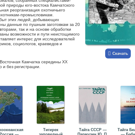
риалов, собранных специалистами-
вой природы юго-востока Камчатского
ьная реорганизация охотничьего
 охотникам-промысловикам.
 быт этих людей, добывающих
ны данные по пушным заготовкам за 20
авторами, так и на основе обработки
ваны возможности и пути неистощимого
ставляет интерес для исследователей
риков, социологов, краеведов и
Скачать
-Восточная Камчатка середины XX
о и без регистрации.
хоокеанская
Тигирек
Тайга СССР —
Тайга Б
Россия —
заповедный
Пармузин Ю. П.
— Баби