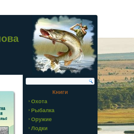
лова
Книги
Охота
Рыбалка
Оружие
Лодки