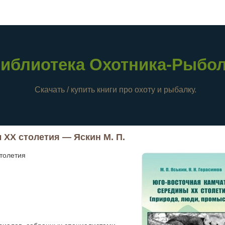
иблиотека Охотника-Рыбо
Скачать / купить книги про охоту и рыбалку.
 XX столетия — Яскин М. П.
толетия