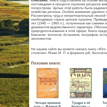
Описание:
Книга подготовлена на основе мате
охотоведами в процессе изучения ресурсов жи
полуострова. Целью этой работы была радикал
хозяйства региона. Особое внимание уделено
Рассмотрены труд и непритязательный лесной
необходимую стране ценную пушнину. Приведе
лет (1940 — 1960 гг.), полученные как самими 
документов ведомственного характера. Обосно
природопользования в этой сфере. Книга пред
Камчатки: зоологов, ботаников, географов, исто
экономистов.
На нашем сайте вы можете скачать книгу «Юго
столетия» Яскин М. П. в формате pdf, бесплатн
Похожие книги:
Четыре времени
Тундра и её
Ти
года — Жданов В.
богатства —