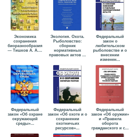
Экономика
Экология. Охота.
Федеральный
сохранения
Рыболовство:
закон о
биоразнообразия
сборник
любительском
— Тишков А. А....
нормативных
рыболовстве и о
правовых актов ...
внесении
изменен...
Федеральный
Федеральный
Федеральный
закон «Об охране
закон «Об охоте и о
закон «Об оружии»
окружающей
сохранении
и «Правила
среды»...
охотничьих
оборота
ресурсов»...
гражданского и с...