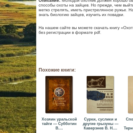
Описание:
Молодой охотник должен хорошо овл
способы охоты на зайцев. Но прежде, чем выйти
метко стрелять, иметь пристрелянное ружье. 
знать биологию зайцев, изучить их повадки.
На нашем сайте вы можете скачать книгу «Охота
без регистрации в формате pdf.
Похожие книги:
Хозяин уральской
Сурки, суслики и
Спо
тайги — Субботин
другие грызуны —
В....
Каверзнев В. Н....
Терн