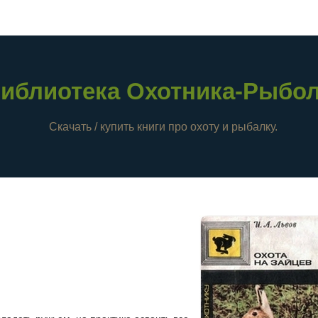
иблиотека Охотника-Рыбо
Скачать / купить книги про охоту и рыбалку.