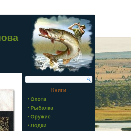
лова
Книги
Охота
Рыбалка
Оружие
Лодки