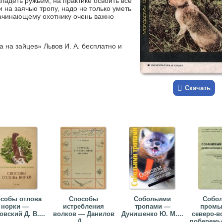
адеть ружьем, на практике освоить все
 на заячью тропу, надо не только уметь
Начинающему охотнику очень важно
 на зайцев» Львов И. А. бесплатно и
Скачать
собы отлова
Способы
Собольими
Собо
норки —
истребления
тропами —
промы
овский Д. В....
волков — Данилов
Дунишенко Ю. М....
северо-в
Д....
побережь