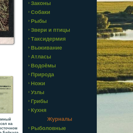
Законы
Собаки
Рыбы
Звери и птицы
Таксидермия
Выживание
Атласы
Водоёмы
Природа
Ножи
Узлы
Грибы
Кухня
Журналы
линый
сел на
Рыболовные
осточном
е Байкала