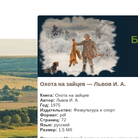
Б
Охота на зайцев — Львов И. А.
Книга:
Охота на зайцев
Автор:
Львов И. А.
Год:
1975
Издательство:
Физкультура и спорт
Формат:
pdf
Страниц:
72
Язык:
русский
Размер:
1,5 Мб