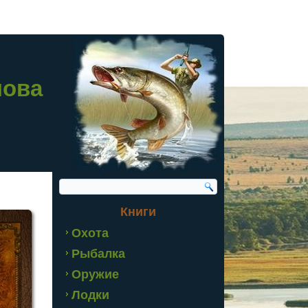
лова
Книги
Охота
Рыбалка
Оружие
Лодки