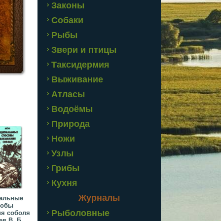
Законы
Собаки
Рыбы
Звери и птицы
Таксидермия
Выживание
Атласы
Водоёмы
Природа
Ножи
Узлы
Грибы
Кухня
Журналы
альные
собы
Рыболовные
я соболя
 В. Б....