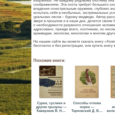
избранных. Не каждому рядовому охотнику она 
соображениям. Эта охота требует большого ох
владения огнестрельным оружием, глубоких зн
испытать себя в необычных, экстремальных ус
уральских лесов – бурому медведю. Автор расск
зверя в прошлом и в наши дни, делится своим 
о необходимости разумного отношения человека
адресовано, прежде всего, охотникам, но несо
краеведам, экологам, кинологам и многим друг
На нашем сайте вы можете скачать книгу «Хозя
бесплатно и без регистрации, или купить книгу 
Похожие книги:
Сурки, суслики и
Способы отлова
другие грызуны —
норки —
и
Каверзнев В. Н....
Терновский Д. В....
волк