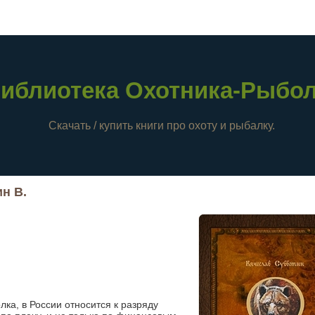
иблиотека Охотника-Рыбо
Скачать / купить книги про охоту и рыбалку.
н В.
лка, в России относится к разряду