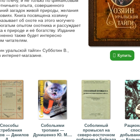
по плечу, и не только по финансовым
отничьего опыта, совершенного
аний загадок живой природы, желания
ловиях. Книга посвящена хозяину
азывает об охоте на этого могучего
богатым опытом охотника и рассуждает
 к природе и её богатству. Издание
мненно также будет интересно
им читателям.
ин уральской тайги» Субботин В.,
в интернет-магазине.
Купить
Способы
Собольими
Соболиный
Рацион
стребления
тропами —
промысел на
спо
ов — Данилов
Дунишенко Ю. М....
северо-восточном
добывани
Д....
побережье Байкала
— Колычев