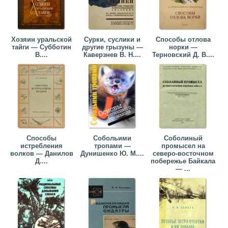
Хозяин уральской
Сурки, суслики и
Способы отлова
тайги — Субботин
другие грызуны —
норки —
В....
Каверзнев В. Н....
Терновский Д. В....
Способы
Собольими
Соболиный
истребления
тропами —
промысел на
волков — Данилов
Дунишенко Ю. М....
северо-восточном
Д....
побережье Байкала
— ...