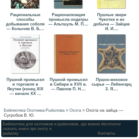
Рациональные
Рационализация
Пушные звери
способы
промысла ондатры
Чукотки и их
добывания соболя
— Альтшуль М. П....
добыча — Зайцев
— Колычев В. Б....
И. И....
Пушной промысел
Пушной промысел
Пушно-меховое
и торговля в
в Сибири в XVII в.
сырье — Лебенгарц
Якутии (конец XIX
— Павлов П. Н....
З. Я....
— начало XX ...
>
>
Охота на зайца —
Библиотека Охотника-Рыболова
Охота
Сугробов В. Ю.
Библиотека для охотников и рыболовов, где можно бесплатно
скачать книги про охоту и
рыбалку.
Контакты