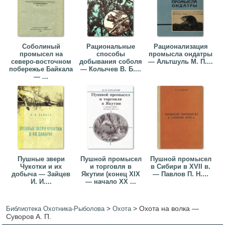
Соболиный
Рациональные
Рационализация
промысел на
способы
промысла ондатры
северо-восточном
добывания соболя
— Альтшуль М. П....
побережье Байкала
— Колычев В. Б....
— ...
Пушные звери
Пушной промысел
Пушной промысел
Чукотки и их
и торговля в
в Сибири в XVII в.
добыча — Зайцев
Якутии (конец XIX
— Павлов П. Н....
И. И....
— начало XX ...
>
>
Охота на волка —
Библиотека Охотника-Рыболова
Охота
Суворов А. П.