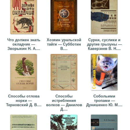
Что должен знать
Хозяин уральской
Сурки, суслики и
окладчик —
тайги — Субботин
другие грызуны —
Зворыкин Н. А....
В....
Каверзнев В. Н....
Способы отлова
Способы
Собольими
норки —
истребления
тропами —
Терновский Д. В....
волков — Данилов
Дунишенко Ю. М....
Д....