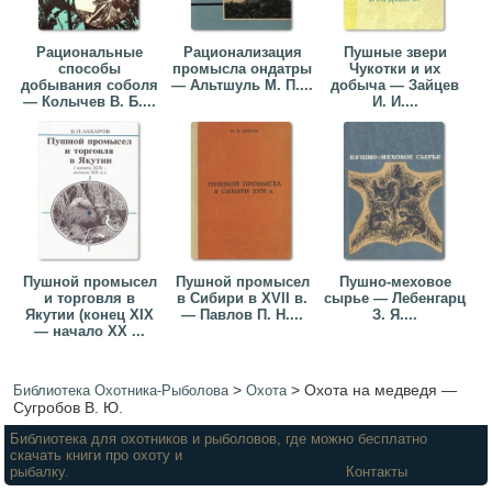
Рациональные
Рационализация
Пушные звери
способы
промысла ондатры
Чукотки и их
добывания соболя
— Альтшуль М. П....
добыча — Зайцев
— Колычев В. Б....
И. И....
Пушной промысел
Пушной промысел
Пушно-меховое
и торговля в
в Сибири в XVII в.
сырье — Лебенгарц
Якутии (конец XIX
— Павлов П. Н....
З. Я....
— начало XX ...
>
>
Охота на медведя —
Библиотека Охотника-Рыболова
Охота
Сугробов В. Ю.
Библиотека для охотников и рыболовов, где можно бесплатно
скачать книги про охоту и
рыбалку.
Контакты