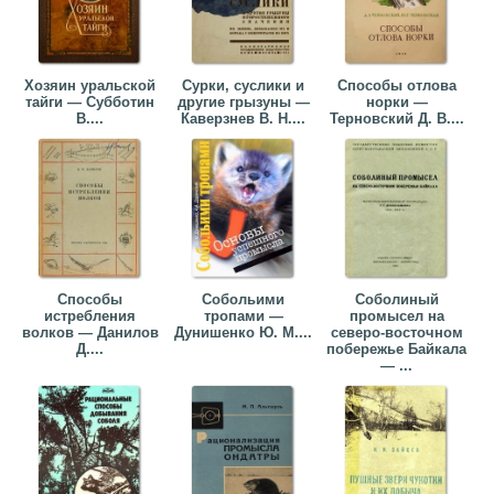
Хозяин уральской
Сурки, суслики и
Способы отлова
тайги — Субботин
другие грызуны —
норки —
В....
Каверзнев В. Н....
Терновский Д. В....
Способы
Собольими
Соболиный
истребления
тропами —
промысел на
волков — Данилов
Дунишенко Ю. М....
северо-восточном
Д....
побережье Байкала
— ...