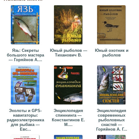
Язь: Секреты
Юный рыболов —
Юный охотник и
большого мастера
Тиханович В.
рыболов
— Горяйнов А....
Эхолоты и GPS-
Энциклопедия
Энциклопедия
навигаторы:
спиннинга —
современных
радиоэлектроника
Константинов Е.
рыболовных
для рыбака —
М....
снастей —
Евс...
Горяйнов А. Г...