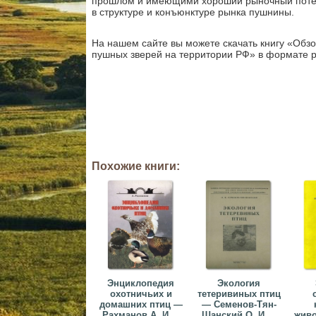
прошлом и имеющими хороший рыночный поте
в структуре и конъюнктуре рынка пушнины.
На нашем сайте вы можете скачать книгу «Обз
пушных зверей на территории РФ» в формате pd
Похожие книги:
Энциклопедия
Экология
охотничьих и
тетеривиных птиц
домашних птиц —
— Семенов-Тян-
Рахманов А. И....
Шанский О. И....
живо