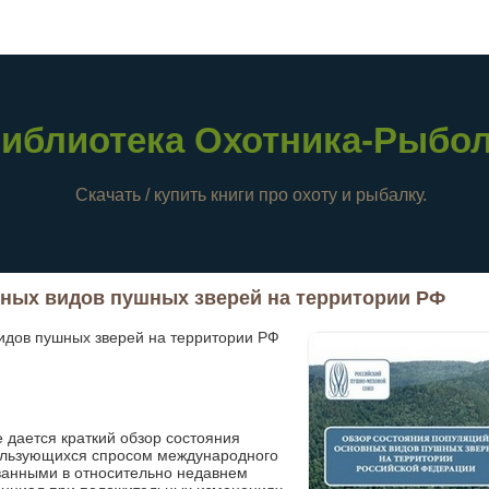
иблиотека Охотника-Рыбо
Скачать / купить книги про охоту и рыбалку.
ных видов пушных зверей на территории РФ
идов пушных зверей на территории РФ
дается краткий обзор состояния
пользующихся спросом международного
ванными в относительно недавнем