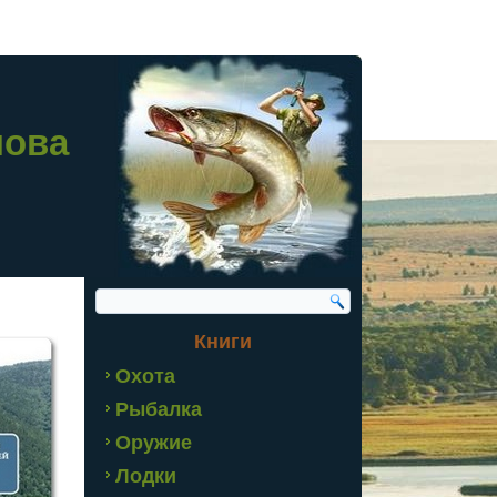
лова
Книги
Охота
Рыбалка
Оружие
Лодки