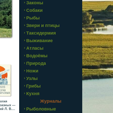
Законы
Собаки
Рыбы
Звери и птицы
Таксидермия
Выживание
Атласы
Водоёмы
Природа
Ножи
Узлы
Грибы
Кухня
Журналы
огия
разных —
Рыболовные
й Л. В....