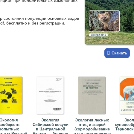
нциал при положительных изменениях
ор состояния популяций основных видов
f, бесплатно и без регистрации.
Скачать
Экология
Экология
Экология лесных
Экол
сообществ
Сибирской косули
птиц и зверей
куницеоб
копытных
в Центральной
(кормодобывание
Терновски
тных Русской
Якутии — Аргунов
и его практическое