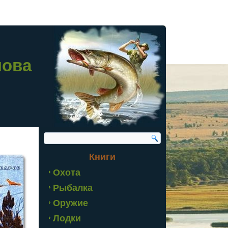
лова
Книги
Охота
Рыбалка
Оружие
Лодки