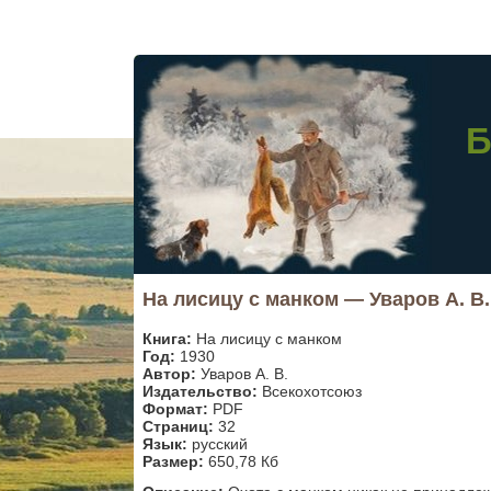
Б
На лисицу с манком — Уваров А. В.
Книга:
На лисицу с манком
Год:
1930
Автор:
Уваров А. В.
Издательство:
Всекохотсоюз
Формат:
PDF
Cтраниц:
32
Язык:
русский
Размер:
650,78 Кб