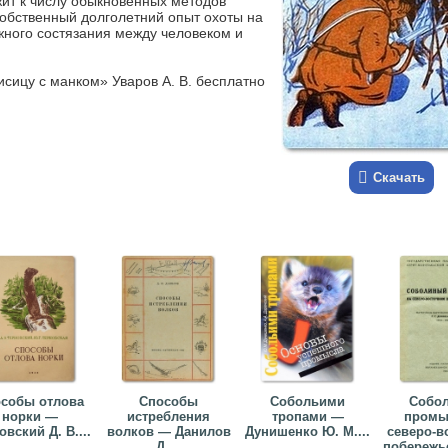
ит к числу обыкновенных методов
собственный долголетний опыт охоты на
жного состязания между человеком и
исицу с манком» Уваров А. В. бесплатно
Скачать
собы отлова
Способы
Собольими
Собо
норки —
истребления
тропами —
промы
овский Д. В....
волков — Данилов
Дунишенко Ю. М....
северо-в
Д....
побережь