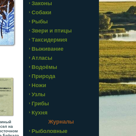
Законы
Собаки
Рыбы
Звери и птицы
Таксидермия
Выживание
Атласы
Водоёмы
Природа
Ножи
Узлы
Грибы
Кухня
Журналы
линый
сел на
Рыболовные
осточном
е Байкала