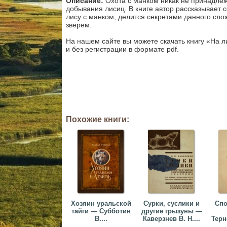
Описание:
Охота с манком никак не принадлеж
добывания лисиц. В книге автор рассказывает 
лису с манком, делится секретами данного сло
зверем.
На нашем сайте вы можете скачать книгу «На л
и без регистрации в формате pdf.
Похожие книги:
Хозяин уральской
Сурки, суслики и
Спо
тайги — Субботин
другие грызуны —
В....
Каверзнев В. Н....
Терн