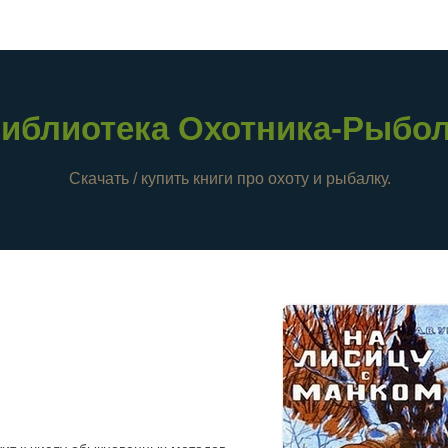
иблиотека Охотника-Рыбо
Скачать / купить книги про охоту и рыбалку.