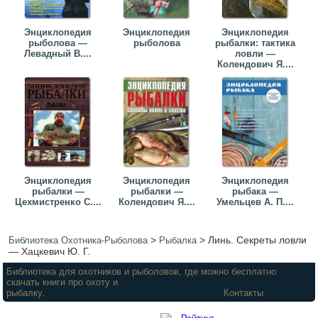
Энциклопедия
Энциклопедия
Энциклопедия
рыболова —
рыболова
рыбалки: тактика
Левадный В....
ловли —
Колендович Я....
Энциклопедия
Энциклопедия
Энциклопедия
рыбалки —
рыбалки —
рыбака —
Цехмистренко С....
Колендович Я....
Умельцев А. П....
>
>
Линь. Секреты ловли
Библиотека Охотника-Рыболова
Рыбалка
— Хацкевич Ю. Г.
Библиотека для охотников и рыболовов, где можно бесплатно
скачать книги про охоту и
рыбалку.
Контакты