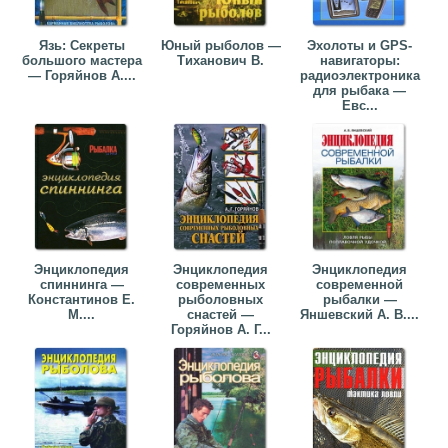
Язь: Секреты
Юный рыболов —
Эхолоты и GPS-
большого мастера
Тиханович В.
навигаторы:
— Горяйнов А....
радиоэлектроника
для рыбака —
Евс...
Энциклопедия
Энциклопедия
Энциклопедия
спиннинга —
современных
современной
Константинов Е.
рыболовных
рыбалки —
М....
снастей —
Яншевский А. В....
Горяйнов А. Г...