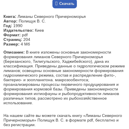
Скачать
Книга:
Лиманы Северного Причерноморья
Автор:
Полищук В. С.
Год:
1990
Издательство:
Киев
Формат:
pdf
Страниц:
204
Размер:
4 Мб
Описание:
В книге изложены основные закономерности
формирования лиманов Северного Причерноморья
(Березанского, Тилигульского, Хаджибейского), дана их
классификация. Приведены данные о гидрологическом режиме
лиманов; освещены основные закономерности формирования
гидрохимического режима, состав и распределение фито-,
бактерио- и зоопланктона. макрозообентоса;
проанализированы процессы первичного продуцирования и
формирования кормовой базы. Приведены закономерности
формирования ихтиофауны и рыбопродуктивности лиманов
различных типов, рассмотрено их рыбохозяйственное
использование.
На нашем сайте вы можете скачать книгу «Лиманы Северного
Причерноморья» Полищук В. С. в формате pdf, бесплатно и
без регистрации.