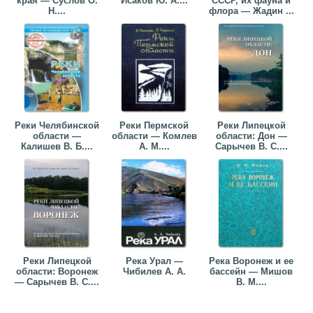
края — Суслов О.
Исаков Ю. А....
СССР, их фауна и
Н....
флора — Жадин ...
Реки Челябинской
Реки Пермской
Реки Липецкой
области —
области — Комлев
области: Дон —
Калишев В. Б....
А. М....
Сарычев В. С....
Реки Липецкой
Река Урал —
Река Воронеж и ее
области: Воронеж
Чибилев А. А.
бассейн — Мишов
— Сарычев В. С....
В. М....