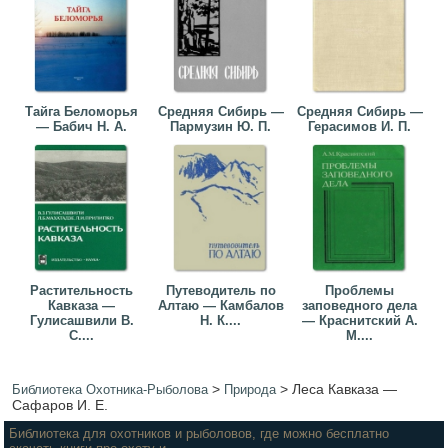
Тайга Беломорья
Средняя Сибирь —
Средняя Сибирь —
— Бабич Н. А.
Пармузин Ю. П.
Герасимов И. П.
Растительность
Путеводитель по
Проблемы
Кавказа —
Алтаю — Камбалов
заповедного дела
Гулисашвили В.
Н. К....
— Краснитский А.
С....
М....
>
>
Леса Кавказа —
Библиотека Охотника-Рыболова
Природа
Сафаров И. Е.
Библиотека для охотников и рыболовов, где можно бесплатно