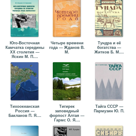
Юго-Восточная
Четыре времени
Тундра и её
Камчатка середины
года — Жданов В.
богатства —
XX столетия —
М.
Житков Б. М....
Яскин М. П....
Тихоокеанская
Тигирек
Тайга СССР —
Россия —
заповедный
Пармузин Ю. П.
Бакланов П. Я....
форпост Алтая —
Гармс О. Я....