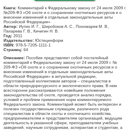
Книга:
Комментарий к Федеральному закону от 24 июля 2009 г.
№209-ФЗ «Об охоте и о сохранении охотничьих ресурсов и о
внесении изменений в отдельные законодательные акты
Российской Федерации»
Автор:
Иутин И. Г., Широбоков А. С., Пономарев М. В.,
Пахарева Г. В., Кичигин Н. В.
Год:
2011
Издательство:
Юстицинформ
ISBN:
978-5-7205-1111-1
Страниц:
64
Описание:
Пособие представляет собой постатейный
комментарий к Федеральному закону от 24 июля 2009 г. №
209-ФЗ «Об охоте и о сохранении охотничьих ресурсов и о
внесении изменений в отдельные законодательные акты
Российской Федерации» в актуальной редакции,
подготовленный коллективом авторов – специалистов в
области природоресурсного и экологического права. В нем
всесторонне рассматриваются новейшие положения
законодательства об охоте, проводится анализ порядка,
условий и проблем применения норм комментируемого
Федерального закона. Комментарий может быть интересен и
полезен государственным служащим, различного рода
специалистам в области охоты и охотничьего хозяйства,
предпринимателям и представителям организаций, ведущим
деятельность в указанной сфере, преподавателям учебных
заведений, научным сотрудникам, аспирантам и студентам, а