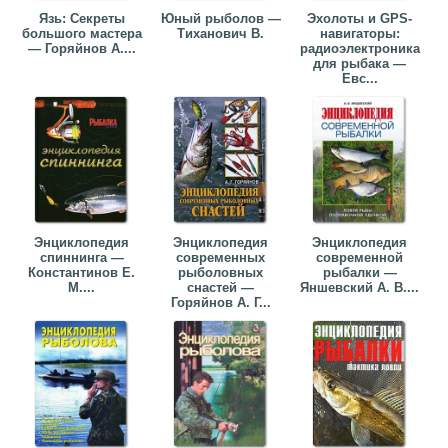
Язь: Секреты
Юный рыболов —
Эхолоты и GPS-
большого мастера
Тиханович В.
навигаторы:
— Горяйнов А....
радиоэлектроника
для рыбака —
Евс...
Энциклопедия
Энциклопедия
Энциклопедия
спиннинга —
современных
современной
Константинов Е.
рыболовных
рыбалки —
М....
снастей —
Яншевский А. В....
Горяйнов А. Г...