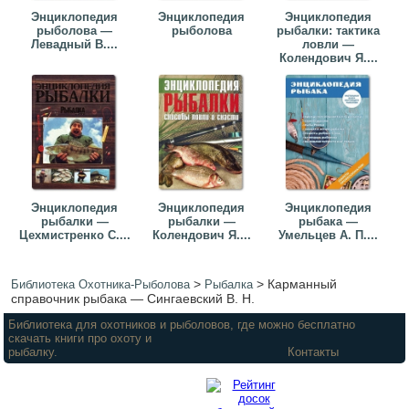
Энциклопедия
Энциклопедия
Энциклопедия
рыболова —
рыболова
рыбалки: тактика
Левадный В....
ловли —
Колендович Я....
Энциклопедия
Энциклопедия
Энциклопедия
рыбалки —
рыбалки —
рыбака —
Цехмистренко С....
Колендович Я....
Умельцев А. П....
>
>
Карманный
Библиотека Охотника-Рыболова
Рыбалка
справочник рыбака — Сингаевский В. Н.
Библиотека для охотников и рыболовов, где можно бесплатно
скачать книги про охоту и
рыбалку.
Контакты