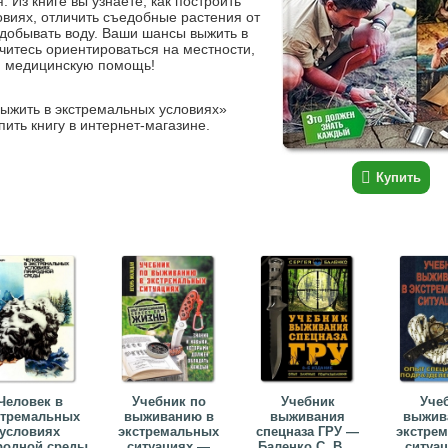
 Из книге вы узнаете, как построить
овиях, отличить съедобные растения от
 добывать воду. Ваши шансы выжить в
читесь ориентироваться на местности,
ю медицинскую помощь!
выжить в экстремальных условиях»
пить книгу в интернет-магазине.
Купить
Человек в
Учебник по
Учебник
Уче
стремальных
выживанию в
выживания
выжив
условиях
экстремальных
спецназа ГРУ —
экстре
родной среды
ситуациях —
Баленко С. В....
ситуа