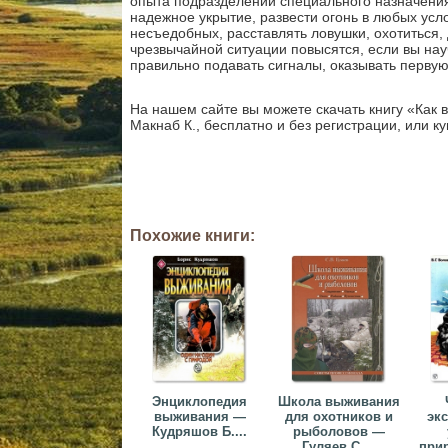
опыта подразделений специального назначения.
надежное укрытие, развести огонь в любых усл
несъедобных, расставлять ловушки, охотиться,
чрезвычайной ситуации повысятся, если вы нау
правильно подавать сигналы, оказывать перву
На нашем сайте вы можете скачать книгу «Как 
Макнаб К., бесплатно и без регистрации, или ку
Похожие книги:
Энциклопедия
Школа выживания
выживания —
для охотников и
эк
Кудряшов Б....
рыболовов —
Гуляев С....
при