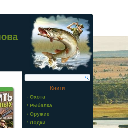
лова
Книги
Охота
Рыбалка
Оружие
Лодки