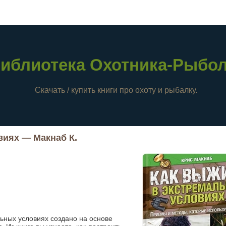
иблиотека Охотника-Рыбо
Скачать / купить книги про охоту и рыбалку.
виях — Макнаб К.
ьных условиях создано на основе