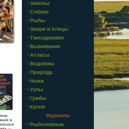
Законы
Собаки
Рыбы
Звери и птицы
Таксидермия
Выживание
Атласы
Водоёмы
Природа
Ножи
Узлы
Грибы
Кухня
Журналы
бник
ания в
Рыболовные
мальных
циях —