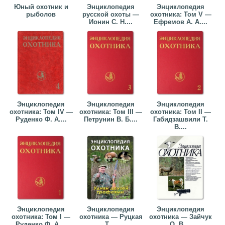
Юный охотник и
Энциклопедия
Энциклопедия
рыболов
русской охоты —
охотника: Том V —
Ионин С. Н....
Ефремов А. А....
Энциклопедия
Энциклопедия
Энциклопедия
охотника: Том IV —
охотника: Том III —
охотника: Том II —
Руденко Ф. А....
Петрунин В. Б....
Габидзашвили Т.
В....
Энциклопедия
Энциклопедия
Энциклопедия
охотника: Том I —
охотника — Руцкая
охотника — Зайчук
Руденко Ф. А....
Т....
О. В....