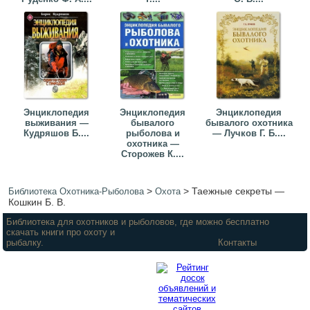
Энциклопедия
Энциклопедия
Энциклопедия
выживания —
бывалого
бывалого охотника
Кудряшов Б....
рыболова и
— Лучков Г. Б....
охотника —
Сторожев К....
>
>
Таежные секреты —
Библиотека Охотника-Рыболова
Охота
Кошкин Б. В.
Библиотека для охотников и рыболовов, где можно бесплатно
скачать книги про охоту и
рыбалку.
Контакты