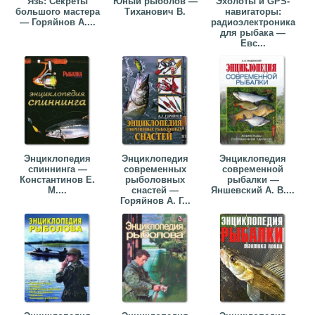
Язь: Секреты
Юный рыболов —
Эхолоты и GPS-
большого мастера
Тиханович В.
навигаторы:
— Горяйнов А....
радиоэлектроника
для рыбака —
Евс...
Энциклопедия
Энциклопедия
Энциклопедия
спиннинга —
современных
современной
Константинов Е.
рыболовных
рыбалки —
М....
снастей —
Яншевский А. В....
Горяйнов А. Г...