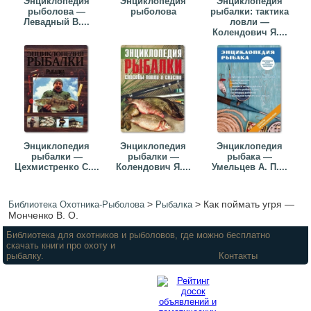
Энциклопедия
Энциклопедия
Энциклопедия
рыболова —
рыболова
рыбалки: тактика
Левадный В....
ловли —
Колендович Я....
Энциклопедия
Энциклопедия
Энциклопедия
рыбалки —
рыбалки —
рыбака —
Цехмистренко С....
Колендович Я....
Умельцев А. П....
>
>
Как поймать угря —
Библиотека Охотника-Рыболова
Рыбалка
Монченко В. О.
Библиотека для охотников и рыболовов, где можно бесплатно
скачать книги про охоту и
рыбалку.
Контакты