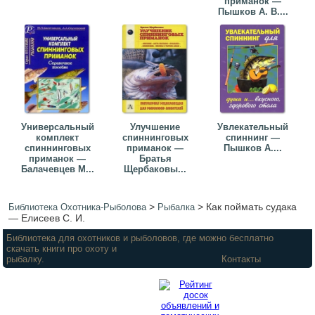
приманок —
Пышков А. В....
Универсальный
Улучшение
Увлекательный
комплект
спиннинговых
спиннинг —
спиннинговых
приманок —
Пышков А....
приманок —
Братья
Балачевцев М...
Щербаковы...
>
>
Как поймать судака
Библиотека Охотника-Рыболова
Рыбалка
— Елисеев С. И.
Библиотека для охотников и рыболовов, где можно бесплатно
скачать книги про охоту и
рыбалку.
Контакты