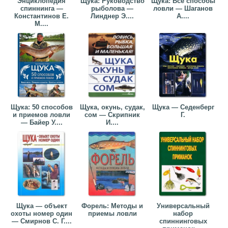
Энциклопедия
Щука: Руководство
Щука: Все способы
спиннинга —
рыболова —
ловли — Шаганов
Константинов Е.
Линднер Э....
А....
М....
Щука: 50 способов
Щука, окунь, судак,
Щука — Седенберг
и приемов ловли
сом — Скрипник
Г.
— Байер У....
И....
Щука — объект
Форель: Методы и
Универсальный
охоты номер один
приемы ловли
набор
— Смирнов С. Г....
спиннинговых