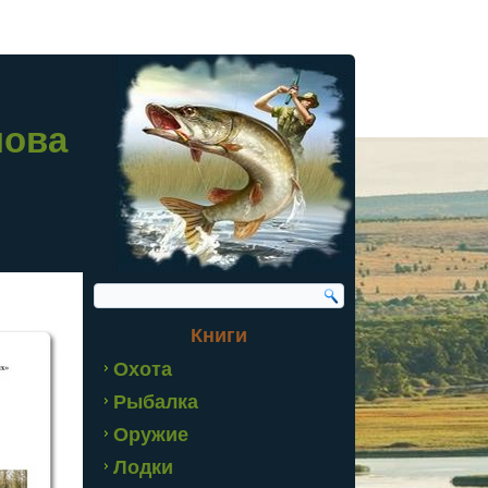
лова
Книги
Охота
Рыбалка
Оружие
Лодки