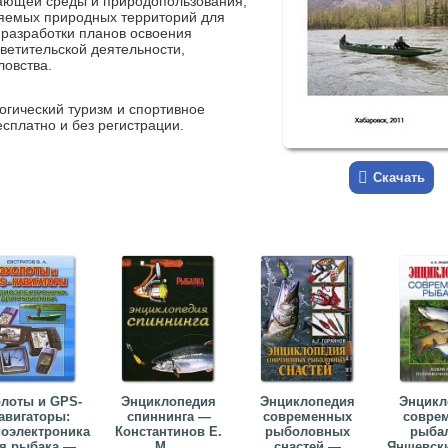
ающей среды и природопользования,
няемых природных территорий для
разработки планов освоения
ветительской деятельности,
ловства.
огический туризм и спортивное
есплатно и без регистрации.
Скачать
лоты и GPS-
Энциклопедия
Энциклопедия
Энцикл
авигаторы:
спиннинга —
современных
совре
оэлектроника
Константинов Е.
рыболовных
рыба
я рыбака —
М....
снастей —
Яншевский