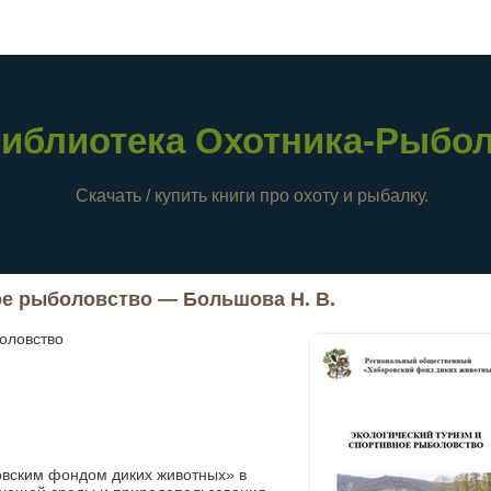
иблиотека Охотника-Рыбо
Скачать / купить книги про охоту и рыбалку.
ое рыболовство — Большова Н. В.
оловство
вским фондом диких животных» в