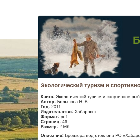
Б
Экологический туризм и спортивн
Книга:
Экологический туризм и спортивное рыб
Автор:
Большова Н. В.
Год:
2011
Издательство:
Хабаровск
Формат:
pdf
Страниц:
46
Размер:
2 Мб
Описание:
Брошюра подготовлена РО «Хабаро