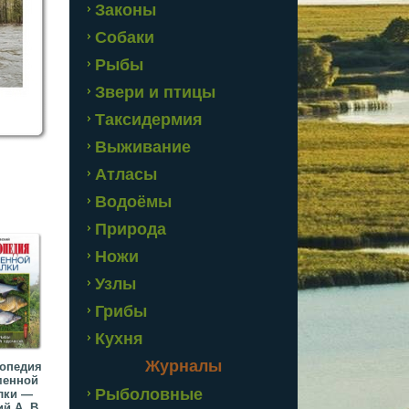
Законы
Собаки
Рыбы
Звери и птицы
Таксидермия
Выживание
Атласы
Водоёмы
Природа
Ножи
Узлы
Грибы
Кухня
Журналы
опедия
менной
Рыболовные
лки —
 А. В....