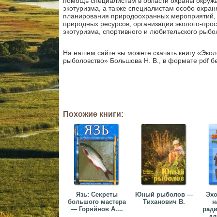
помощь специалистам в области охраны окруж
экотуризма, а также специалистам особо охра
планирования природоохранных мероприятий, 
природных ресурсов, организации эколого-прос
экотуризма, спортивного и любительского рыбо
На нашем сайте вы можете скачать книгу «Экол
рыболовство» Большова Н. В., в формате pdf б
Похожие книги:
Язь: Секреты
Юный рыболов —
Эхо
большого мастера
Тиханович В.
н
— Горяйнов А....
ради
дл