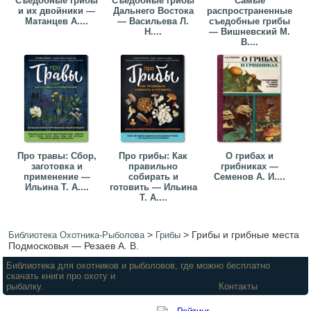
Съедобные грибы
Съедобные грибы
Самые
и их двойники —
Дальнего Востока
распространенные
Матанцев А....
— Васильева Л.
съедобные грибы
Н....
— Вишневский М.
В....
Про травы: Сбор,
Про грибы: Как
О грибах и
заготовка и
правильно
грибниках —
применение —
собирать и
Семенов А. И....
Ильина Т. А....
готовить — Ильина
Т. А....
>
>
Грибы и грибные места
Библиотека Охотника-Рыболова
Грибы
Подмосковья — Резаев А. В.
Библиотека для охотников и рыболовов, где можно бесплатно
скачать книги про охоту и
рыбалку.
Контакты