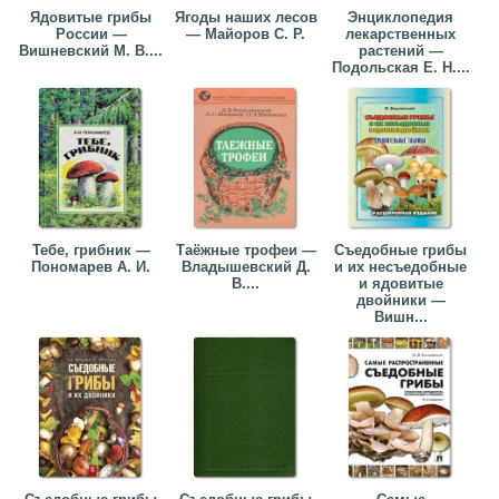
Ядовитые грибы
Ягоды наших лесов
Энциклопедия
России —
— Майоров С. Р.
лекарственных
Вишневский М. В....
растений —
Подольская Е. Н....
Тебе, грибник —
Таёжные трофеи —
Съедобные грибы
Пономарев А. И.
Владышевский Д.
и их несъедобные
В....
и ядовитые
двойники —
Вишн...