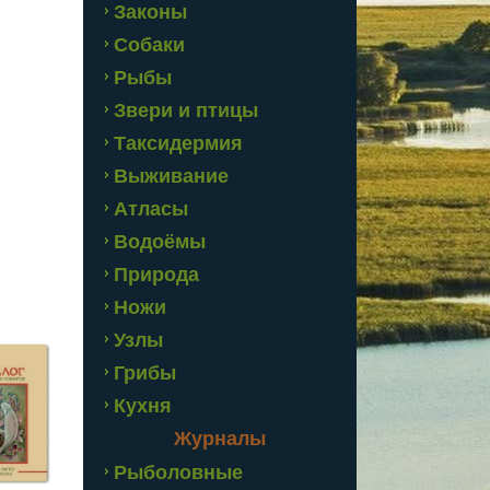
Законы
Собаки
Рыбы
Звери и птицы
Таксидермия
Выживание
Атласы
Водоёмы
Природа
Ножи
Узлы
Грибы
Кухня
Журналы
Рыболовные