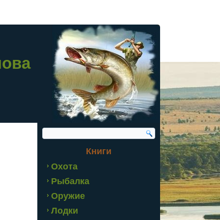
лова
Книги
Охота
Рыбалка
Оружие
Лодки