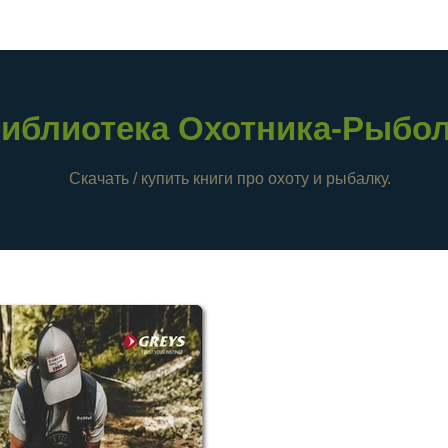
иблиотека Охотника-Рыбо
Скачать / купить книги про охоту и рыбалку.