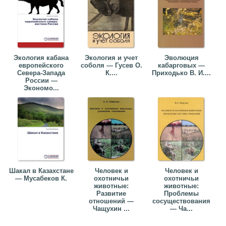
Экология кабана
Экология и учет
Эволюция
европейского
соболя — Гусев О.
кабарговых —
Севера-Запада
К....
Приходько В. И....
России —
Экономо...
Шакал в Казахстане
Человек и
Человек и
— Мусабеков К.
охотничьи
охотничьи
животные:
животные:
Развитие
Проблемы
отношений —
сосуществования
Чащухин ...
— Ча...