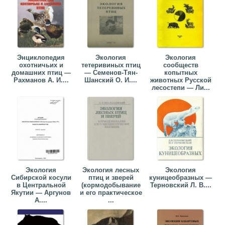
Энциклопедия
Экология
Экология
охотничьих и
тетеривиных птиц
сообществ
домашних птиц —
— Семенов-Тян-
копытных
Рахманов А. И....
Шанский О. И....
животных Русской
лесостепи — Ли...
Экология
Экология лесных
Экология
Сибирской косули
птиц и зверей
куницеобразных —
в Центральной
(кормодобывание
Терновский Л. В....
Якутии — Аргунов
и его практическое
А....
...